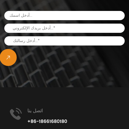
اتصل بنا
+86-18661680180